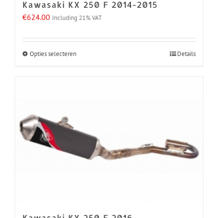
Kawasaki KX 250 F 2014-2015
productpagina
€
624.00
Including 21% VAT
Opties selecteren
Details
Dit
product
heeft
meerdere
variaties.
Deze
optie
kan
gekozen
worden
op
de
Kawasaki KX 250 F 2016