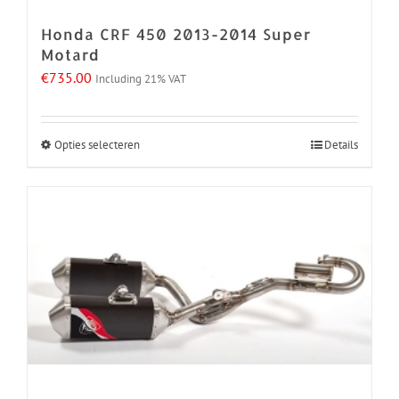
de
Honda CRF 450 2013-2014 Super
productpagina
Motard
€
735.00
Including 21% VAT
Opties selecteren
Details
Dit
product
heeft
meerdere
variaties.
Deze
optie
kan
gekozen
worden
op