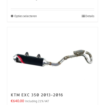
Opties selecteren
Details
Dit
product
heeft
meerdere
variaties.
Deze
optie
kan
gekozen
worden
op
de
KTM EXC 350 2013-2016
productpagina
€
640.00
Including 21% VAT