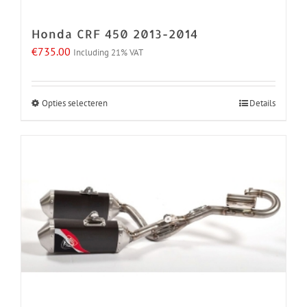
de
Honda CRF 450 2013-2014
productpagina
€
735.00
Including 21% VAT
Opties selecteren
Details
Dit
product
heeft
meerdere
variaties.
Deze
optie
kan
gekozen
worden
op