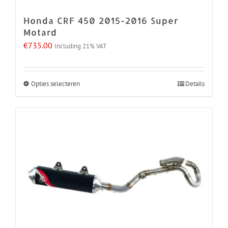
de
Honda CRF 450 2015-2016 Super
productpagina
Motard
€
735.00
Including 21% VAT
Opties selecteren
Details
Dit
product
heeft
meerdere
variaties.
Deze
optie
kan
gekozen
worden
op