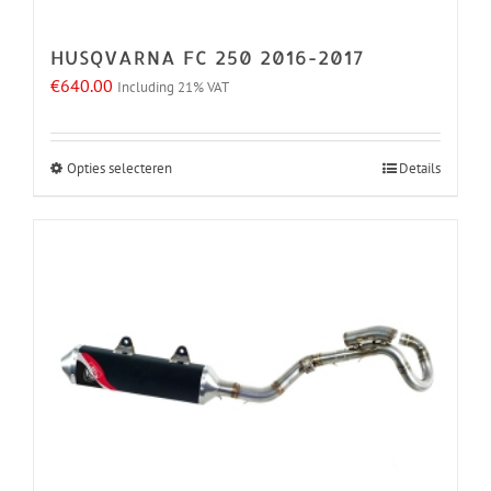
de
HUSQVARNA FC 250 2016-2017
productpagina
€
640.00
Including 21% VAT
Opties selecteren
Details
Dit
product
heeft
meerdere
variaties.
Deze
optie
kan
gekozen
worden
op