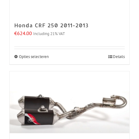
Honda CRF 250 2011-2013
€
624.00
Including 21% VAT
Opties selecteren
Details
Dit
product
heeft
meerdere
variaties.
Deze
optie
kan
gekozen
worden