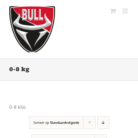
Ga
naar
inhoud
0-8 kg
0-8 kilo
Sorteer op
Standaardvolgorde