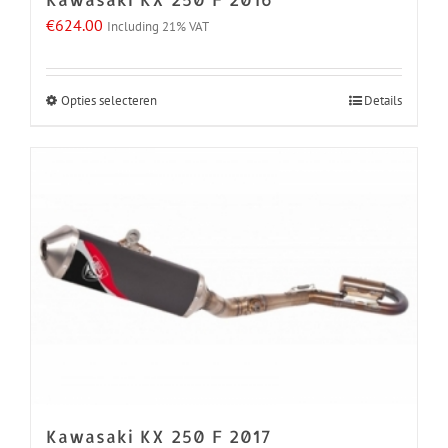
productpagina
€
624.00
Including 21% VAT
Opties selecteren
Details
Dit
product
heeft
meerdere
variaties.
Deze
optie
kan
gekozen
worden
op
de
Kawasaki KX 250 F 2017
productpagina