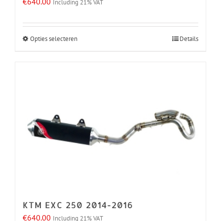
€
640.00
Including 21% VAT
Opties selecteren
Details
Dit
product
heeft
meerdere
variaties.
Deze
optie
kan
gekozen
worden
op
de
KTM EXC 250 2014-2016
productpagina
€
640.00
Including 21% VAT