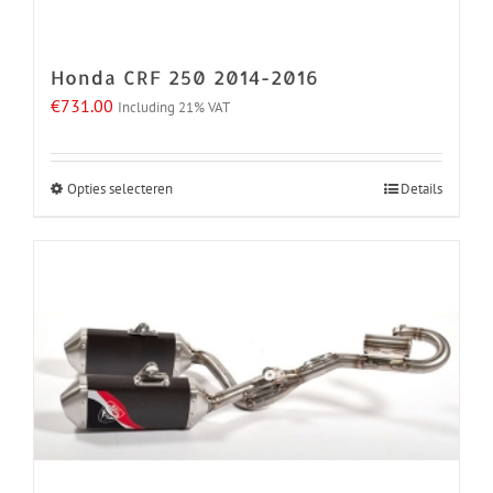
op
de
Honda CRF 250 2014-2016
productpagina
€
731.00
Including 21% VAT
Opties selecteren
Details
Dit
product
heeft
meerdere
variaties.
Deze
optie
kan
gekozen
worden