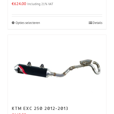
€
624.00
Including 21% VAT
Opties selecteren
Details
Dit
product
heeft
meerdere
variaties.
Deze
optie
kan
gekozen
worden
op
de
KTM EXC 250 2012-2013
productpagina