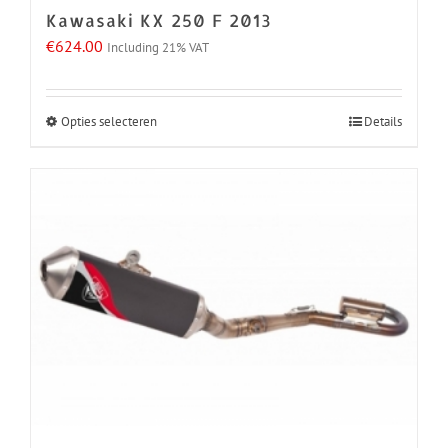
Kawasaki KX 250 F 2013
productpagina
€
624.00
Including 21% VAT
Opties selecteren
Details
Dit
product
heeft
meerdere
variaties.
Deze
optie
kan
gekozen
worden
op
de