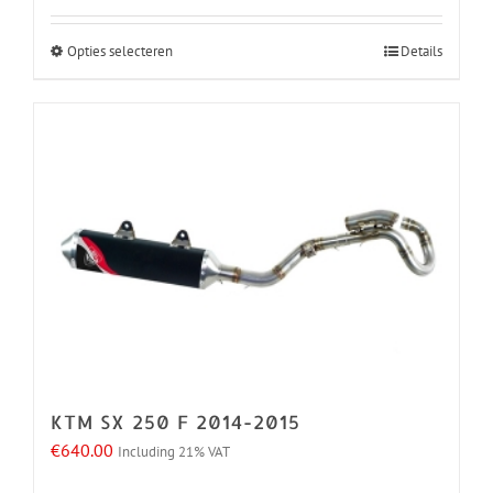
Opties selecteren
Details
Dit
product
heeft
meerdere
variaties.
Deze
optie
kan
gekozen
worden
op
de
KTM SX 250 F 2014-2015
productpagina
€
640.00
Including 21% VAT