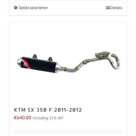
Opties selecteren
Details
Dit
product
heeft
meerdere
variaties.
Deze
optie
kan
gekozen
worden
op
de
KTM SX 350 F 2011-2012
productpagina
€
640.00
Including 21% VAT