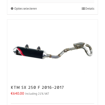
Opties selecteren
Details
Dit
product
heeft
meerdere
variaties.
Deze
optie
kan
gekozen
worden
op
de
KTM SX 250 F 2016-2017
productpagina
€
640.00
Including 21% VAT