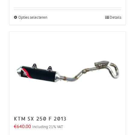
Opties selecteren
Details
Dit
product
heeft
meerdere
variaties.
Deze
optie
kan
gekozen
worden
op
de
KTM SX 250 F 2013
productpagina
€
640.00
Including 21% VAT