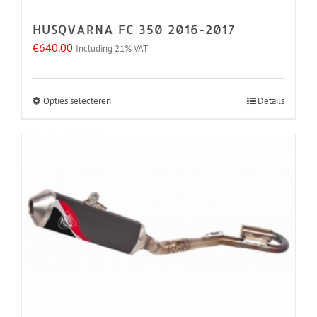
de
HUSQVARNA FC 350 2016-2017
productpagina
€
640.00
Including 21% VAT
Opties selecteren
Details
Dit
product
heeft
meerdere
variaties.
Deze
optie
kan
gekozen
worden
op