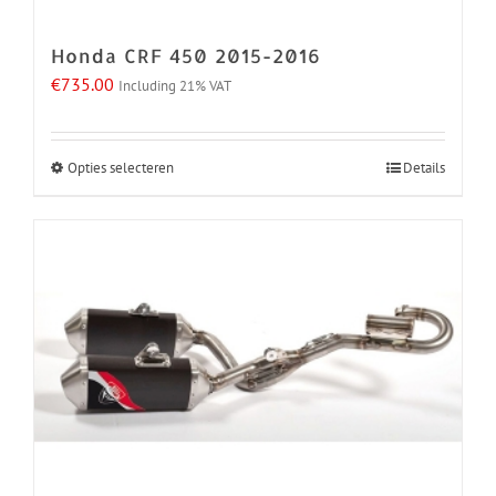
de
Honda CRF 450 2015-2016
productpagina
€
735.00
Including 21% VAT
Opties selecteren
Details
Dit
product
heeft
meerdere
variaties.
Deze
optie
kan
gekozen
worden
op