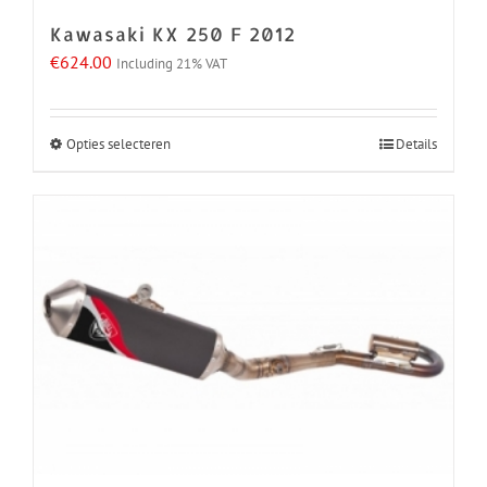
de
Kawasaki KX 250 F 2012
productpagina
€
624.00
Including 21% VAT
Opties selecteren
Details
Dit
product
heeft
meerdere
variaties.
Deze
optie
kan
gekozen
worden
op
de