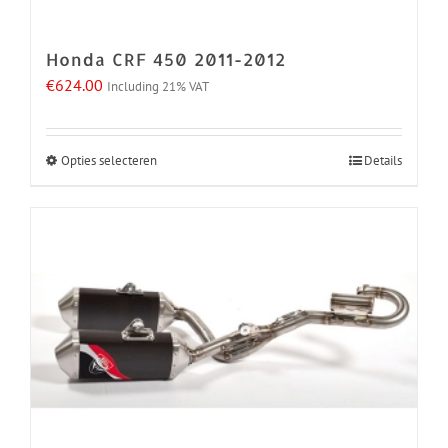
op
de
Honda CRF 450 2011-2012
productpagina
€
624.00
Including 21% VAT
Opties selecteren
Details
Dit
product
heeft
meerdere
variaties.
Deze
optie
kan
gekozen
worden
op