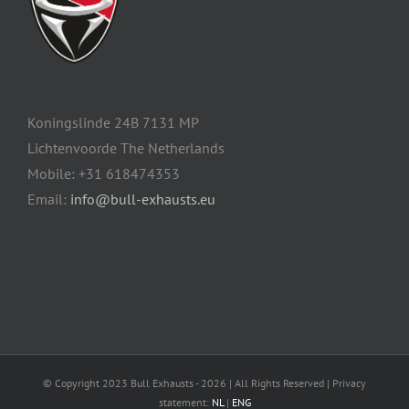
productpagina
Koningslinde 24B 7131 MP
Lichtenvoorde The Netherlands
Mobile: +31 618474353
Email:
info@bull-exhausts.eu
© Copyright 2023 Bull Exhausts -
2026 | All Rights Reserved | Privacy
statement:
NL
|
ENG