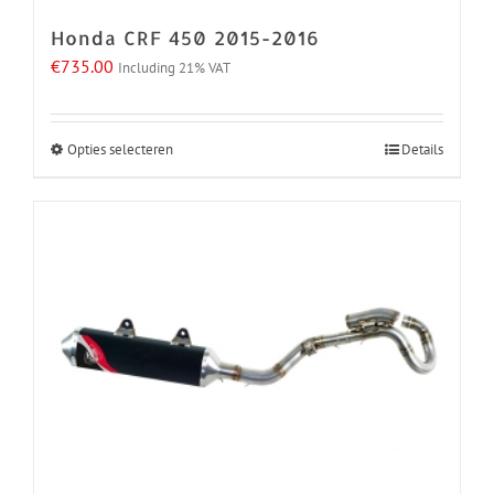
de
Honda CRF 450 2015-2016
productpagina
€
735.00
Including 21% VAT
Opties selecteren
Details
Dit
product
heeft
meerdere
variaties.
Deze
optie
kan
gekozen
worden
op
de