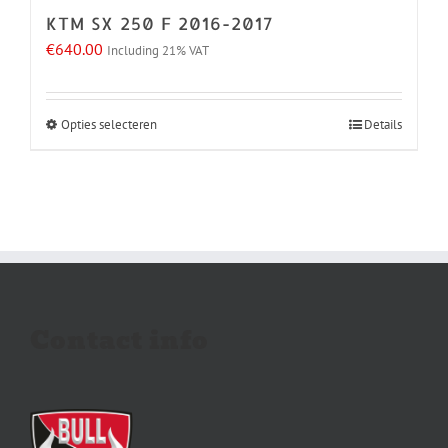
KTM SX 250 F 2016-2017
productpagina
€
640.00
Including 21% VAT
Opties selecteren
Details
Dit
product
heeft
meerdere
variaties.
Deze
optie
kan
Contact info
gekozen
worden
op
de