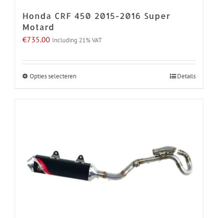
Honda CRF 450 2015-2016 Super
Motard
€
735.00
Including 21% VAT
Opties selecteren
Details
Dit
product
heeft
meerdere
variaties.
Deze
optie
kan
gekozen
worden
op