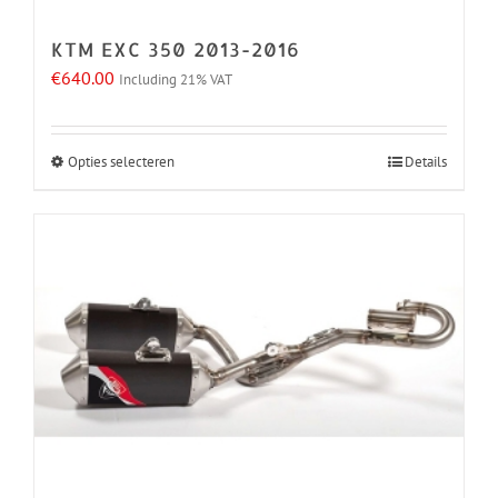
de
KTM EXC 350 2013-2016
productpagina
€
640.00
Including 21% VAT
Opties selecteren
Details
Dit
product
heeft
meerdere
variaties.
Deze
optie
kan
gekozen
worden
op