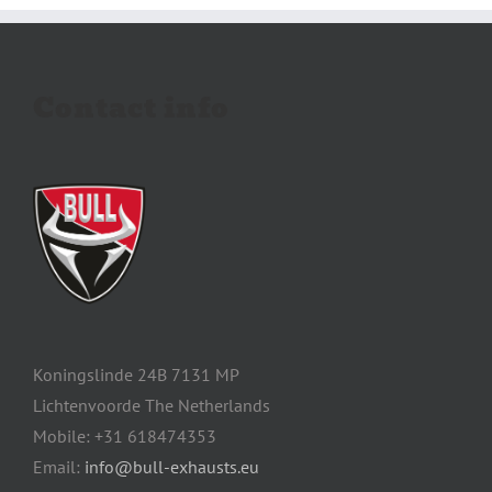
Contact info
Koningslinde 24B 7131 MP
Lichtenvoorde The Netherlands
Mobile: +31 618474353
Email:
info@bull-exhausts.eu