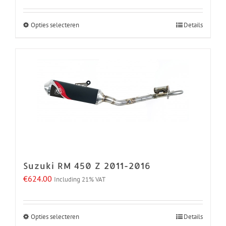
Opties selecteren
Details
Dit
product
heeft
meerdere
variaties.
Deze
optie
kan
gekozen
worden
Suzuki RM 450 Z 2011-2016
op
€
624.00
Including 21% VAT
de
productpagina
Opties selecteren
Details
Dit