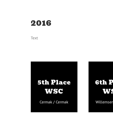
2016
Text
Cermak /
Wille
Cermak
Be
5th Place
6th 
WSC
W
Cermak / Cermak
Willemsen