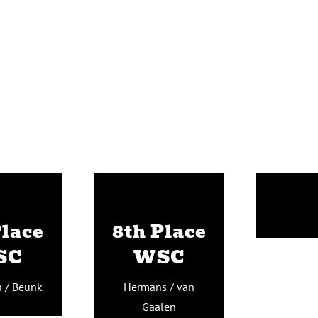
msen /
Hermans / Van
unk
Gaalen
Place
8th Place
SC
WSC
 / Beunk
Hermans / van
Gaalen