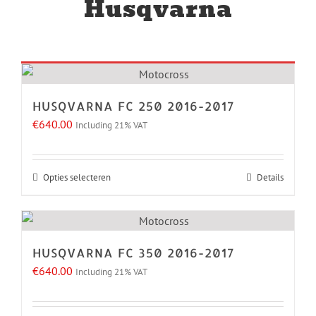
Husqvarna
HUSQVARNA FC 250 2016-2017
€
640.00
Including 21% VAT
Opties selecteren
Details
Dit
product
heeft
meerdere
HUSQVARNA FC 350 2016-2017
variaties.
€
640.00
Including 21% VAT
Deze
optie