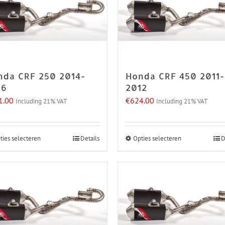
nda CRF 250 2014-
Honda CRF 450 2011-
16
2012
1.00
€
624.00
Including 21% VAT
Including 21% VAT
ties selecteren
Details
Opties selecteren
D
Dit
Dit
product
product
heeft
heeft
meerdere
meerdere
variaties.
variaties.
Deze
Deze
optie
optie