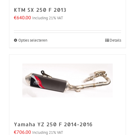
KTM SX 250 F 2013
€
640.00
Including 21% VAT
Opties selecteren
Details
Dit
product
heeft
meerdere
variaties.
Deze
optie
kan
gekozen
worden
Yamaha YZ 250 F 2014-2016
op
€
706.00
Including 21% VAT
de