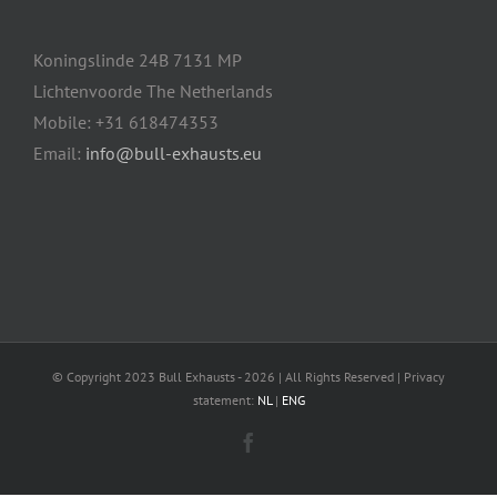
Koningslinde 24B 7131 MP
Lichtenvoorde The Netherlands
Mobile: +31 618474353
Email:
info@bull-exhausts.eu
© Copyright 2023 Bull Exhausts -
2026 | All Rights Reserved | Privacy
statement:
NL
|
ENG
Facebook