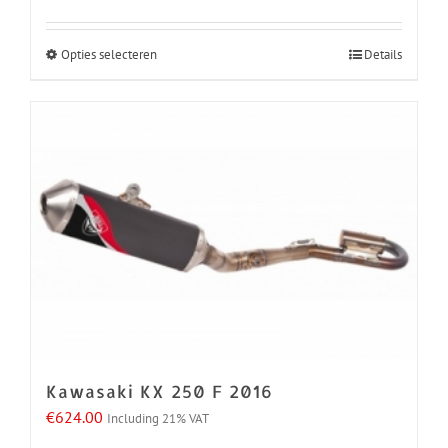
Opties selecteren
Details
Dit
product
heeft
meerdere
variaties.
Deze
optie
kan
gekozen
worden
op
de
Kawasaki KX 250 F 2016
productpagina
€
624.00
Including 21% VAT