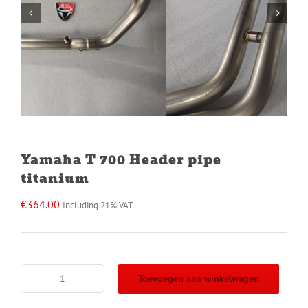
Yamaha T 700 Header pipe
titanium
€
364.00
Including 21% VAT
Toevoegen aan winkelwagen
Yamaha
T