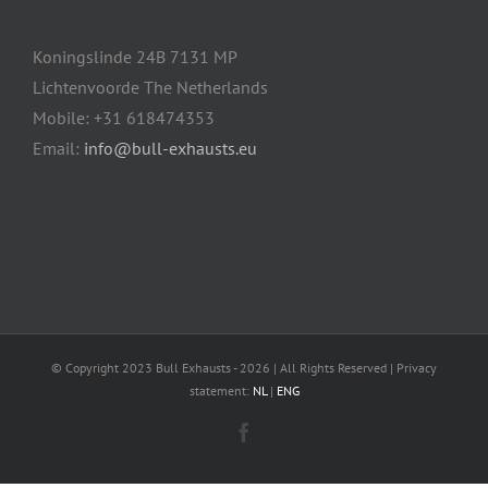
Koningslinde 24B 7131 MP
Lichtenvoorde The Netherlands
Mobile: +31 618474353
Email:
info@bull-exhausts.eu
© Copyright 2023 Bull Exhausts -
2026 | All Rights Reserved | Privacy
statement:
NL
|
ENG
Facebook