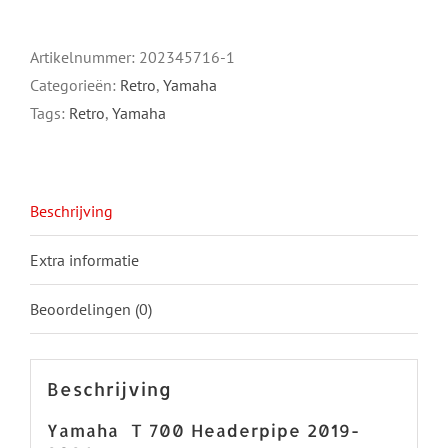
700
Header
Artikelnummer:
202345716-1
pipe
Categorieën:
Retro
,
Yamaha
titanium
Tags:
Retro
,
Yamaha
aantal
Beschrijving
Extra informatie
Beoordelingen (0)
Beschrijving
Yamaha T 700 Headerpipe 2019-