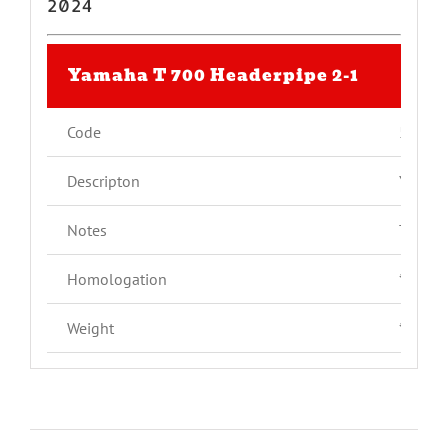
2024
Yamaha T 700 Headerpipe 2-1
Code
5725
Descripton
Yamaha
Notes
Titani
Homologation
*
Weight
* kg