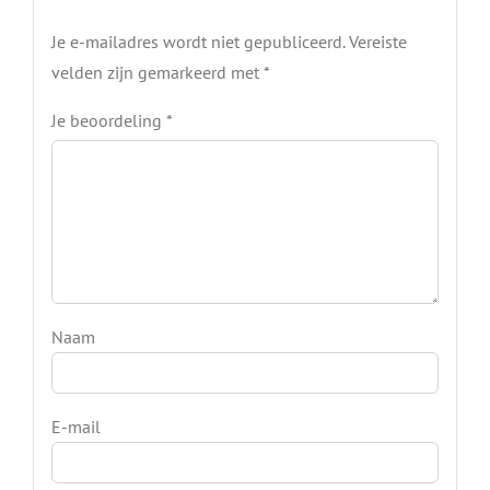
Yamaha XT 500 Frontpipe 45 mm
€
139.00
Including 21% VAT
Toevoegen aan winkelwagen
Details
Kawasaki GTR1000
Frontpipe/Collector