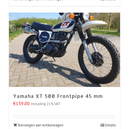
Koningslinde 24B 7131 MP
Lichtenvoorde The Netherlands
Mobile: +31 618474353
Email:
info@bull-exhausts.eu
© Copyright 2023 Bull Exhausts -
2026 | All Rights Reserved | Privacy
statement:
NL
|
ENG
Facebook