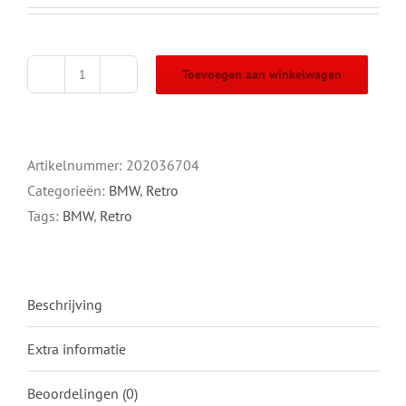
BMW R 80 R Frontpipe
Code
6704
Descripton
BMW R 80 R
Notes
Stainless
Homologation
*
Weight
1,6 kg
Deel op Facebook
Tweet dit product