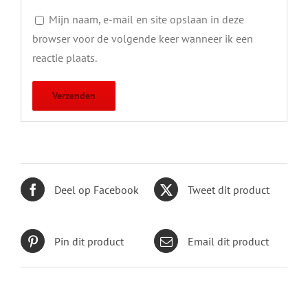
€
395.00
Including 21% VAT
Toevoegen aan winkelwagen
Details
Yamaha SR 500 Full System race
€
669.00
Including 21% VAT