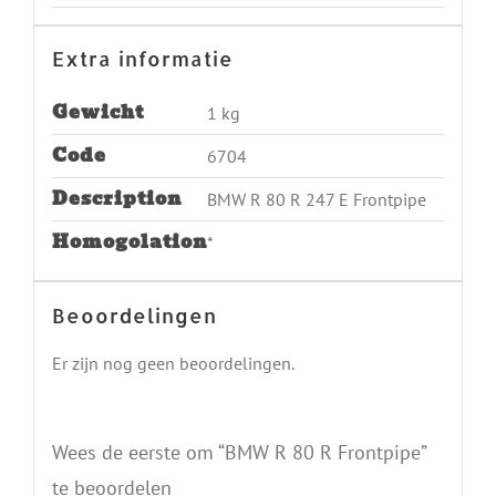
BMW R 100 GS Collector
€
244.00
Including 21% VAT
Toevoegen aan winkelwagen
Details