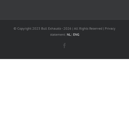
© Copyright 2023 Bull Exhausts -
2026 | All Rights Reserved | Privacy
statement:
NL
|
ENG
Facebook