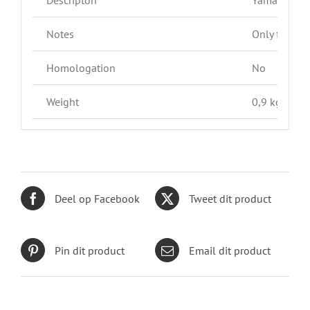
Notes
Only fitting
Homologation
No
Weight
0,9 kg
Deel op Facebook
Tweet dit product
Pin dit product
Email dit product