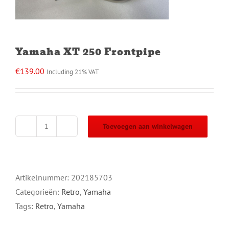
Yamaha XT 250 Frontpipe
€
139.00
Including 21% VAT
Toevoegen aan winkelwagen
Yamaha
XT
250
Frontpipe
Artikelnummer:
202185703
aantal
Categorieën:
Retro
,
Yamaha
Tags:
Retro
,
Yamaha