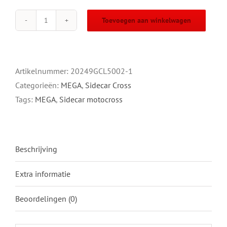
Toevoegen aan winkelwagen
MEGA
VMC/WSP
Clamp
Oval
Artikelnummer:
20249GCL5002-1
aantal
Categorieën:
MEGA
,
Sidecar Cross
Tags:
MEGA
,
Sidecar motocross
Beschrijving
Extra informatie
Beoordelingen (0)