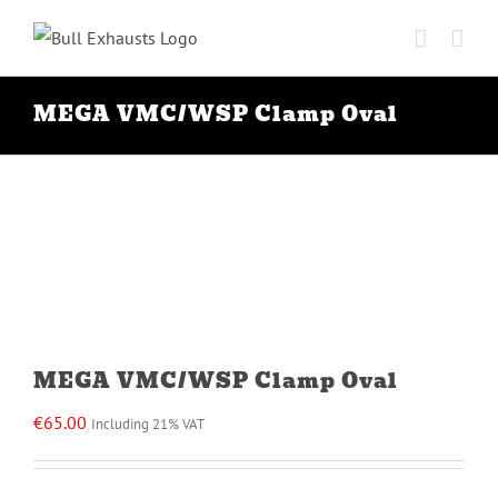
Ga
naar
inhoud
MEGA VMC/WSP Clamp Oval
MEGA VMC/WSP Clamp Oval
€
65.00
Including 21% VAT