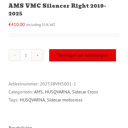
AMS VMC Silencer Right 2019-
2025
€
410.00
Including 21% VAT
Toevoegen aan winkelwagen
AMS
VMC
Silencer
Right
Artikelnummer:
20253BVM5001-2
2019-
Categorieën:
AMS
,
HUSQVARNA
,
Sidecar Cross
2025
Tags:
HUSQVARNA
,
Sidecar motocross
aantal
Beschrijving