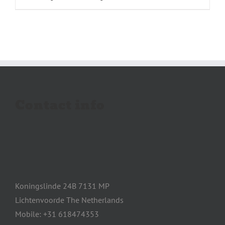
Contact info
Koningslinde 24B 7131 MP
Lichtenvoorde The Netherlands
Mobile: +31 618474353