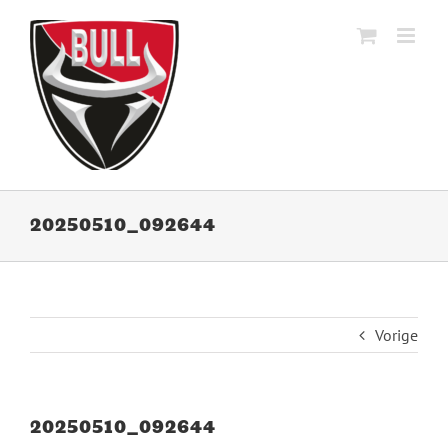
Ga
naar
inhoud
20250510_092644
Vorige
20250510_092644