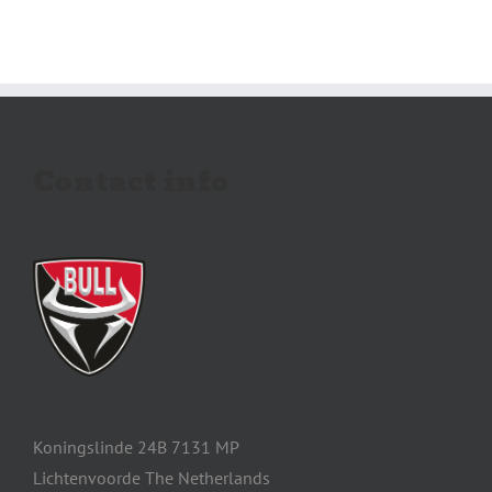
Contact info
Koningslinde 24B 7131 MP
Lichtenvoorde The Netherlands