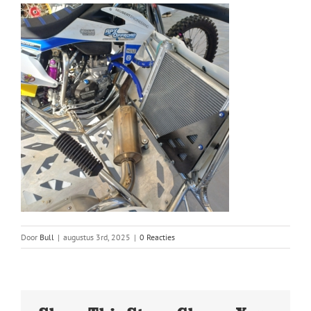
Door
Bull
|
augustus 3rd, 2025
|
0 Reacties