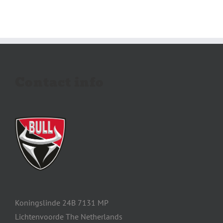
Contact info
Koningslinde 24B 7131 MP
Lichtenvoorde The Netherlands