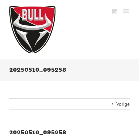
Ga
naar
inhoud
20250510_095258
Vorige
20250510_095258