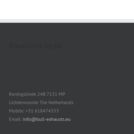
Contact info
Koningslinde 24B 7131 MP
Lichtenvoorde The Netherlands
Mobile: +31 618474353
Email:
info@bull-exhausts.eu