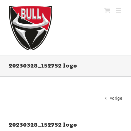
Ga
naar
inhoud
20230328_152752 logo
Vorige
20230328_152752 logo