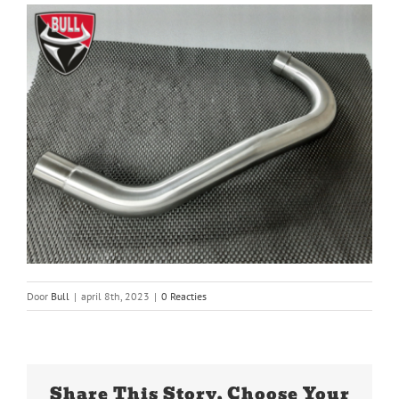
Door
Bull
|
april 8th, 2023
|
0 Reacties
Share This Story, Choose Your