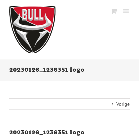
Ga
naar
inhoud
20230126_1236351 logo
Vorige
20230126_1236351 logo