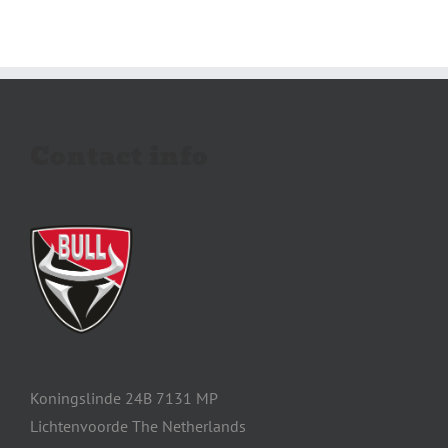
Contact info
Koningslinde 24B 7131 MP
Lichtenvoorde The Netherlands