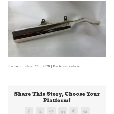
voor
Door
bram
|
februari 29th, 2020
|
Reacties uitgeschakeld
5757-
A.jpg
Share This Story, Choose Your
Platform!
Facebook
X
Reddit
LinkedIn
Pinterest
Vk