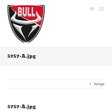
Ga
naar
inhoud
5757-A.jpg
Vorige
5757-A.jpg