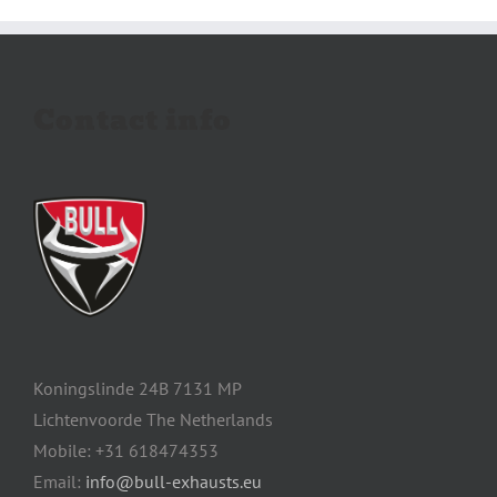
Contact info
Koningslinde 24B 7131 MP
Lichtenvoorde The Netherlands
Mobile: +31 618474353
Email:
info@bull-exhausts.eu