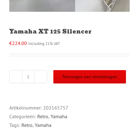
Yamaha XT 125 Silencer
€
224.00
Including 21% VAT
Toevoegen aan winkelwagen
Yamaha
XT
125
Silencer
Artikelnummer:
202165757
aantal
Categorieën:
Retro
,
Yamaha
Tags:
Retro
,
Yamaha