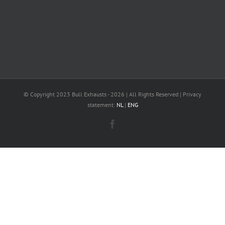
© Copyright 2023 Bull Exhausts -
2026 | All Rights Reserved | Privacy
statement:
NL
|
ENG
Facebook