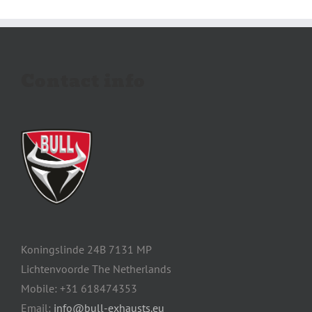
Contact info
Koningslinde 24B 7131 MP
Lichtenvoorde The Netherlands
Mobile: +31 618474353
Email:
info@bull-exhausts.eu