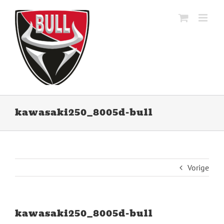
Ga
naar
inhoud
kawasaki250_8005d-bull
Vorige
kawasaki250_8005d-bull