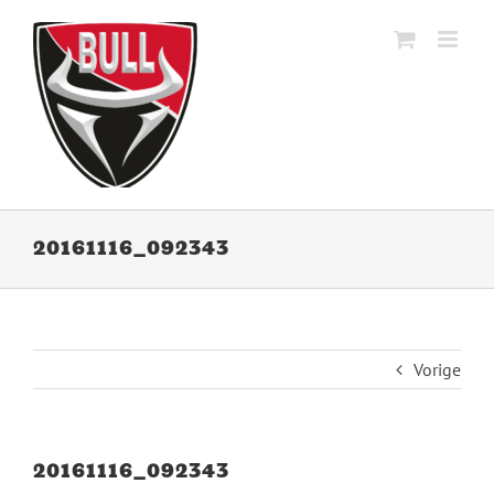
Ga
naar
inhoud
20161116_092343
Vorige
20161116_092343