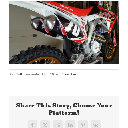
Door
Bull
|
november 18th, 2016
|
0 Reacties
Share This Story, Choose Your
Platform!
Facebook
X
Reddit
LinkedIn
Pinterest
Vk