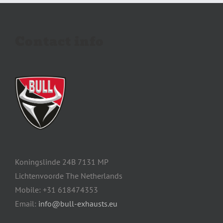
Contact info
Koningslinde 24B 7131 MP
Lichtenvoorde The Netherlands
Mobile: +31 618474353
Email:
info@bull-exhausts.eu