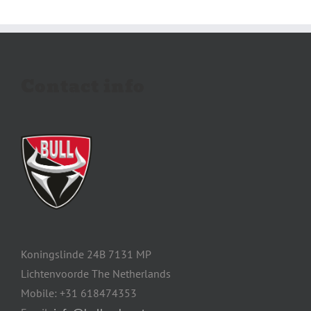
Contact info
Koningslinde 24B 7131 MP
Lichtenvoorde The Netherlands
Mobile: +31 618474353