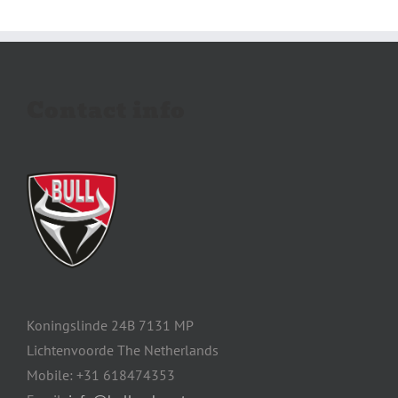
Contact info
Koningslinde 24B 7131 MP
Lichtenvoorde The Netherlands
Mobile: +31 618474353