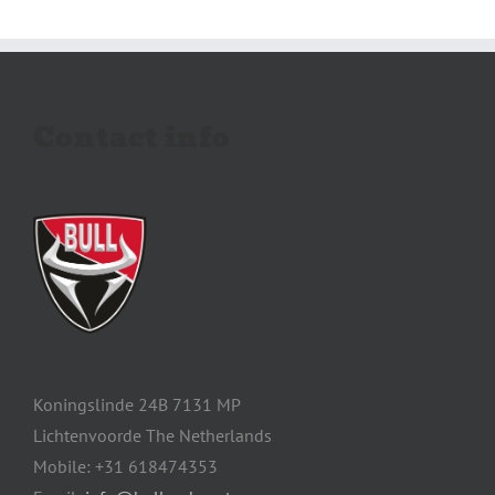
Contact info
Koningslinde 24B 7131 MP
Lichtenvoorde The Netherlands
Mobile: +31 618474353