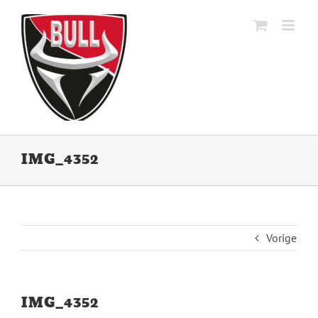
Ga
naar
inhoud
IMG_4352
Vorige
IMG_4352