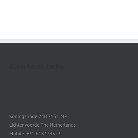
Contact info
Koningslinde 24B 7131 MP
Lichtenvoorde The Netherlands
Mobile: +31 618474353