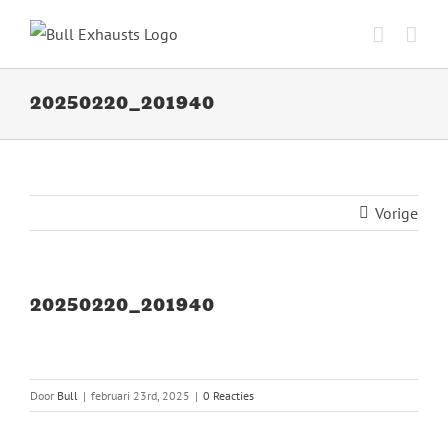
Ga
naar
inhoud
20250220_201940
Vorige
20250220_201940
Door
Bull
|
februari 23rd, 2025
|
0 Reacties