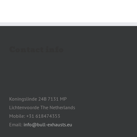
Contact info
Koningslinde 24B 7131 MP
Lichtenvoorde The Netherlands
Mobile: +31 618474353
Email:
info@bull-exhausts.eu