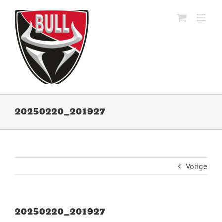
Ga
naar
inhoud
20250220_201927
Vorige
20250220_201927