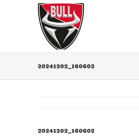
Ga
naar
inhoud
20241202_160602
20241202_160602