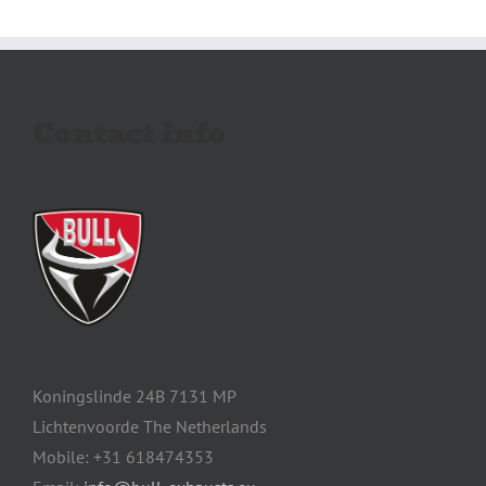
Contact info
Koningslinde 24B 7131 MP
Lichtenvoorde The Netherlands
Mobile: +31 618474353