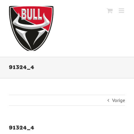
Ga
naar
inhoud
91324_4
Vorige
91324_4