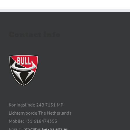
Contact info
Koningslinde 24B 7131 MP
Lichtenvoorde The Netherlands
Mobile: +31 618474353
Email:
info@bull-exhausts.eu