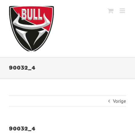
Ga
naar
inhoud
90032_4
Vorige
90032_4