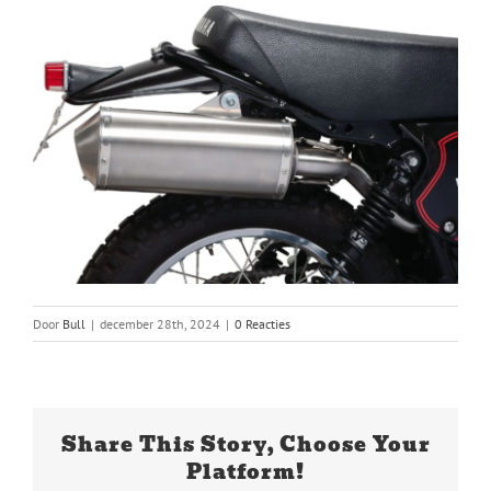
Door
Bull
|
december 28th, 2024
|
0 Reacties
Share This Story, Choose Your
Platform!