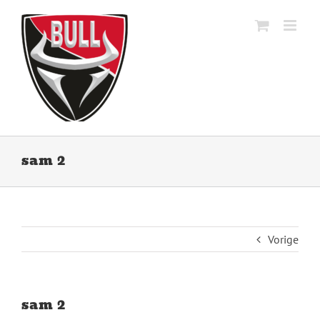
Ga
naar
inhoud
sam 2
Vorige
sam 2