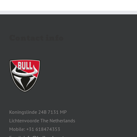
Contact info
Koningslinde 24B 7131 MP
Lichtenvoorde The Netherlands
Mobile: +31 618474353