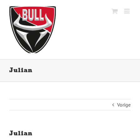
Ga
naar
inhoud
Julian
Vorige
Julian