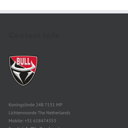
Contact info
Koningslinde 24B 7131 MP
Lichtenvoorde The Netherlands
Mobile: +31 618474353