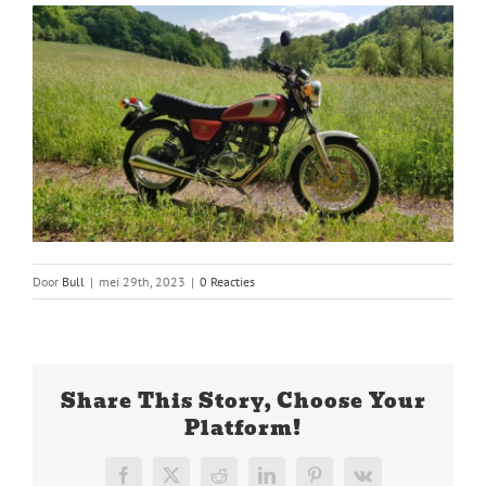
Door
Bull
|
mei 29th, 2023
|
0 Reacties
Share This Story, Choose Your
Platform!
Facebook
X
Reddit
LinkedIn
Pinterest
Vk