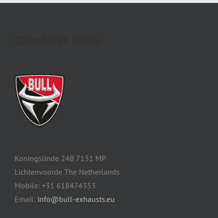
Contact info
Koningslinde 24B 7131 MP
Lichtenvoorde The Netherlands
Mobile: +31 618474353
Email:
info@bull-exhausts.eu