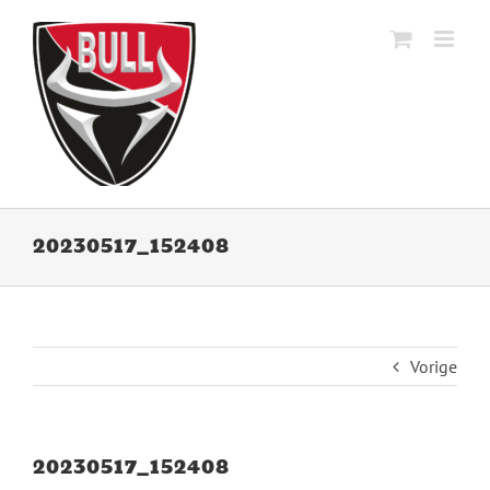
Ga
naar
inhoud
20230517_152408
Vorige
20230517_152408