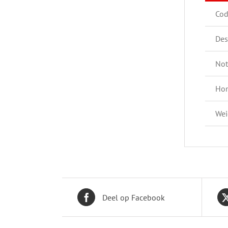
Co
Des
Not
Hom
Wei
Deel op Facebook