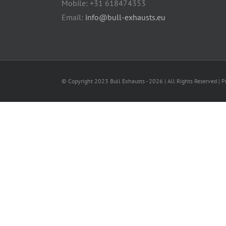
Mobile: +31 618474353
Email:
info@bull-exhausts.eu
© Copyright 2023 Bull Exhausts -
2026 | All Rights Reserved | 