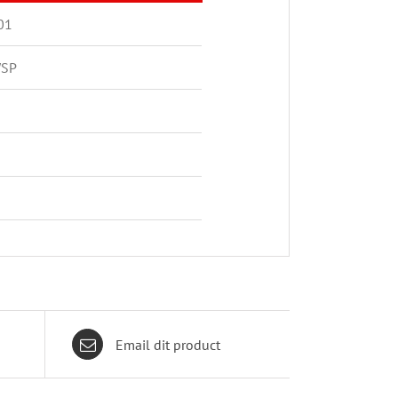
01
WSP
Email dit product