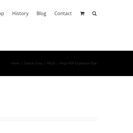
op
History
Blog
Contact
Home
Sidecar Cross
MEGA
Mega WSP Expansion Pipe