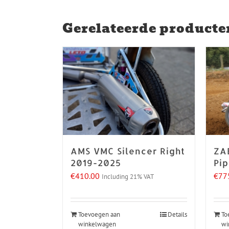
Gerelateerde producte
AMS VMC Silencer Right
ZA
2019-2025
Pi
€
410.00
€
77
Including 21% VAT
Toevoegen aan
Details
To
winkelwagen
wi