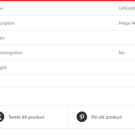
de
GME60
cripton
Mega 
es
ologation
No
ght
Tweet dit product
Pin dit product