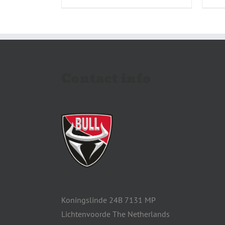
Contact info
Koningslinde 24B 7131 MP
Lichtenvoorde The Netherlands