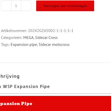
Toevoegen aan winkelwagen
Mega
WSP
Expansion
Pipe
Artikelnummer:
20242GZA5002-1-1-1-1-1
aantal
Categorieën:
MEGA
,
Sidecar Cross
Tags:
Expansion pipe
,
Sidecar motocross
hrijving
 WSP Expansion Pipe
pansion Pipe