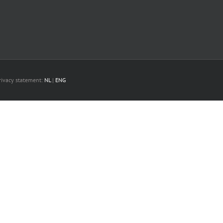
Privacy statement:
NL
|
ENG