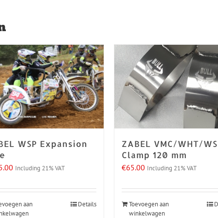
n
BEL WSP Expansion
ZABEL VMC/WHT/WS
pe
Clamp 120 mm
5.00
€
65.00
Including 21% VAT
Including 21% VAT
evoegen aan
Details
Toevoegen aan
D
nkelwagen
winkelwagen