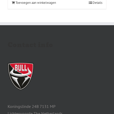
Toevoegen aan winkelwagen
Details
Contact info
Koningslinde 24B 7131 MP
Lichtenvoorde The Netherlands