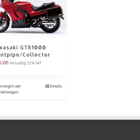
wasaki GTR1000
ontpipe/Collector
5.00
Including 21% VAT
evoegen aan
Details
nkelwagen