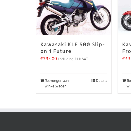
Kawasaki KLE 500 Slip-
Ka
on 1 Future
Fr
€
295.00
€
39
Including 21% VAT
Toevoegen aan
Details
To
winkelwagen
wi