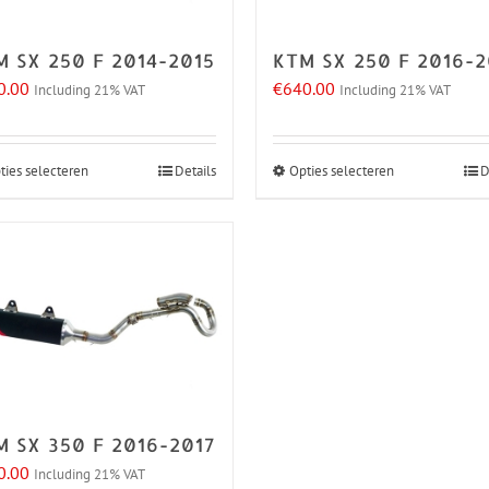
kan
kan
gekozen
gekozen
M SX 250 F 2014-2015
KTM SX 250 F 2016-2
worden
worden
0.00
€
640.00
Including 21% VAT
Including 21% VAT
op
op
de
de
productpagina
productpagi
ties selecteren
Details
Opties selecteren
D
Dit
Dit
product
product
heeft
heeft
meerdere
meerdere
variaties.
variaties.
Deze
Deze
optie
optie
kan
kan
gekozen
gekozen
M SX 350 F 2016-2017
worden
worden
0.00
Including 21% VAT
op
op