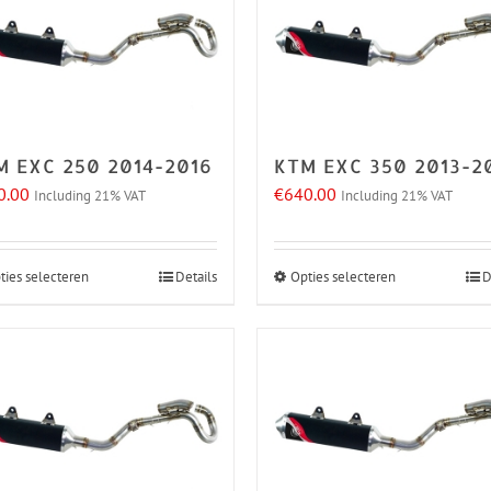
M EXC 250 2014-2016
KTM EXC 350 2013-2
0.00
€
640.00
Including 21% VAT
Including 21% VAT
ties selecteren
Details
Opties selecteren
D
Dit
Dit
product
product
heeft
heeft
meerdere
meerdere
variaties.
variaties.
Deze
Deze
optie
optie