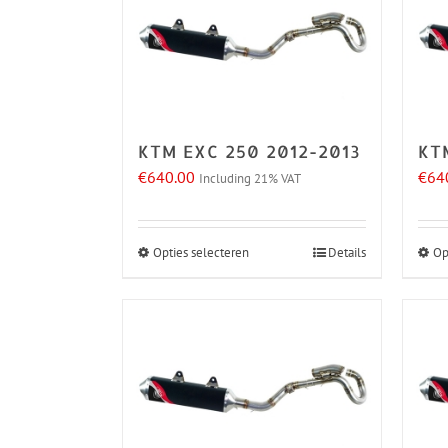
KTM EXC 250 2012-2013
KT
€
640.00
€
64
Including 21% VAT
Opties selecteren
Details
Op
Dit
product
heeft
meerdere
variaties.
Deze
optie