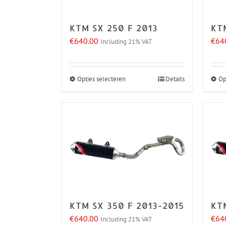
kan
gekozen
KTM SX 250 F 2013
KT
worden
€
640.00
€
64
Including 21% VAT
op
de
productpagina
Opties selecteren
Details
Op
Dit
product
heeft
meerdere
variaties.
Deze
optie
kan
gekozen
KTM SX 350 F 2013-2015
KT
worden
€
640.00
€
64
Including 21% VAT
op