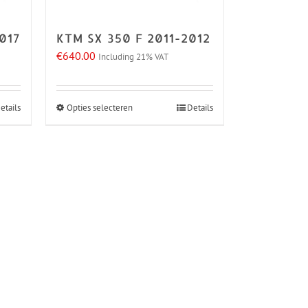
kan
gekozen
017
KTM SX 350 F 2011-2012
worden
€
640.00
Including 21% VAT
op
de
na
productpagina
etails
Opties selecteren
Details
Dit
product
heeft
meerdere
variaties.
Deze
optie
kan
gekozen
worden
op