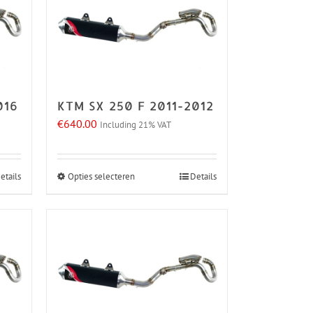
016
KTM SX 250 F 2011-2012
€
640.00
Including 21% VAT
etails
Opties selecteren
Details
Dit
product
heeft
meerdere
variaties.
Deze
optie