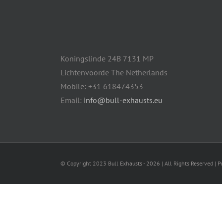
Koningslinde 24B 7131 MP
Lichtenvoorde The Netherlands
Mobile: +31 618474353
Email:
info@bull-exhausts.eu
© Copyright 2023 Bull Exhausts -
2026 | All Rights Reserved | 