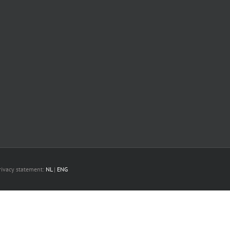
Privacy statement:
NL
|
ENG