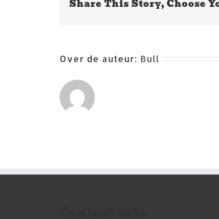
Share This Story, Choose Y
250
procent
Over de auteur:
Bull
Contact info