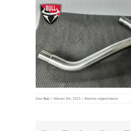
voor
Door
Bull
|
februari 8th, 2023
|
Reacties uitgeschakeld
Bull
Exhausts
test
foto
–