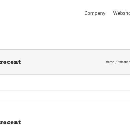
Company
Websh
procent
Home
Yamaha 
procent