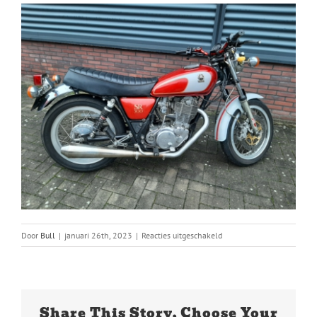
voor
Door
Bull
|
januari 26th, 2023
|
Reacties uitgeschakeld
5012
Share This Story, Choose Your