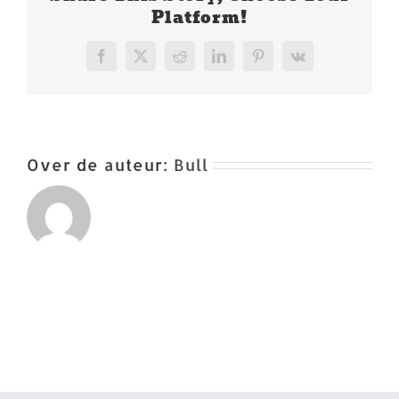
Platform!
Facebook
X
Reddit
LinkedIn
Pinterest
Vk
Over de auteur:
Bull