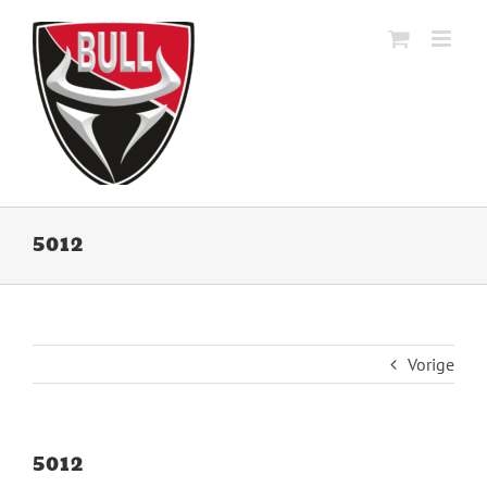
Ga
naar
inhoud
5012
Vorige
5012