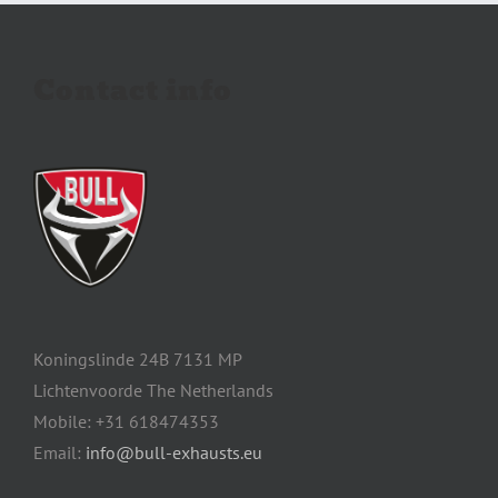
Contact info
Koningslinde 24B 7131 MP
Lichtenvoorde The Netherlands
Mobile: +31 618474353
Email:
info@bull-exhausts.eu