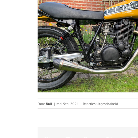
voor
Door
Bull
|
mei 9th, 2021
|
Reacties uitgeschakeld
IMG-
20210507-
WA0009