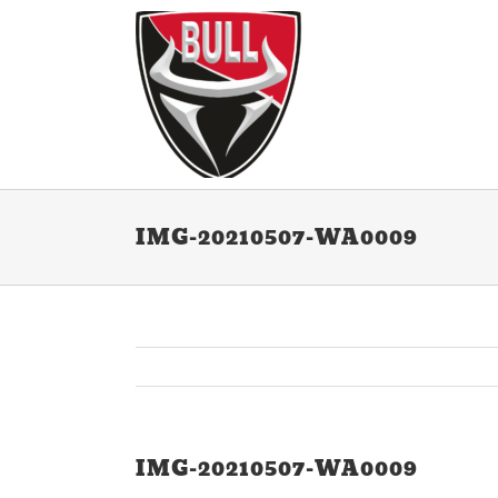
Ga
naar
inhoud
IMG-20210507-WA0009
IMG-20210507-WA0009