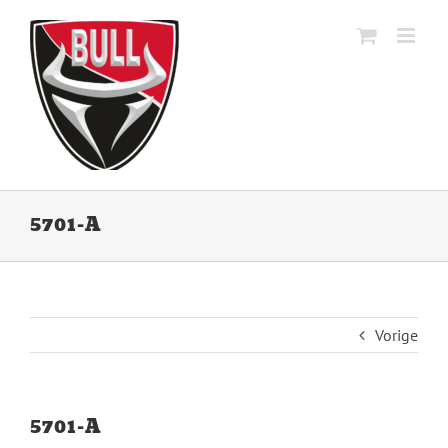
Ga
naar
inhoud
5701-A
Vorige
5701-A