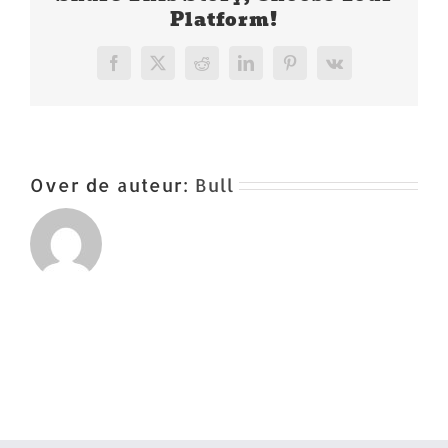
Platform!
Facebook
X
Reddit
LinkedIn
Pinterest
Vk
Over de auteur:
Bull