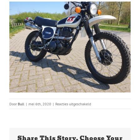
voor
Door
Bull
|
mei 6th, 2020
|
Reacties uitgeschakeld
5701-
A
Share This Story, Choose Your