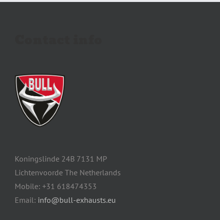
Contact info
Koningslinde 24B 7131 MP
Lichtenvoorde The Netherlands
Mobile: +31 618474353
Email:
info@bull-exhausts.eu