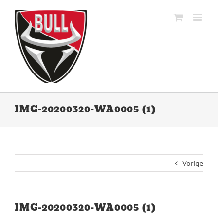
Ga
naar
inhoud
IMG-20200320-WA0005 (1)
Vorige
IMG-20200320-WA0005 (1)