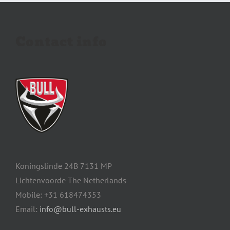
Contact info
Koningslinde 24B 7131 MP
Lichtenvoorde The Netherlands
Mobile: +31 618474353
Email:
info@bull-exhausts.eu