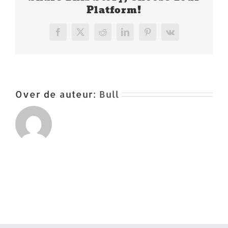
Platform!
Facebook
X
Reddit
LinkedIn
Pinterest
Vk
Over de auteur:
Bull