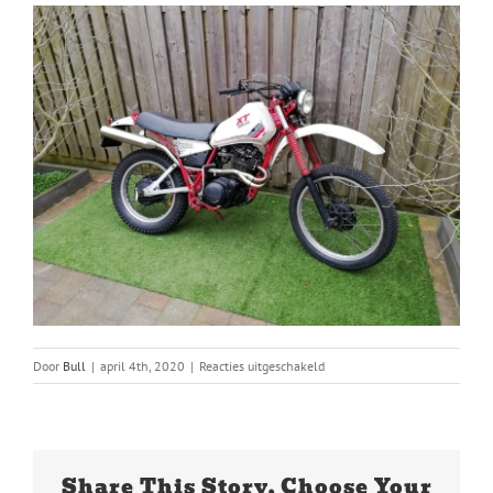
voor
Door
Bull
|
april 4th, 2020
|
Reacties uitgeschakeld
IMG-
20200320-
WA0005
(1)
Share This Story, Choose Your