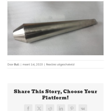
voor
Door
Bull
|
maart 1st, 2020
|
Reacties uitgeschakeld
9002-
A
Share This Story, Choose Your
Platform!
Facebook
X
Reddit
LinkedIn
Pinterest
Vk