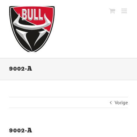
Ga
naar
inhoud
9002-A
Vorige
9002-A