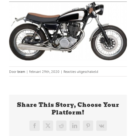
voor
Door
bram
|
februari 29th, 2020
|
Reacties uitgeschakeld
5010-
A.jpg
Share This Story, Choose Your
Platform!
Facebook
X
Reddit
LinkedIn
Pinterest
Vk