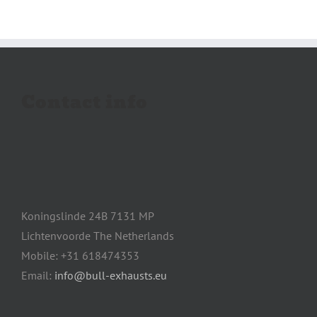
Contact info
Koningslinde 24B 7131 MP
Lichtenvoorde The Netherlands
Mobile: +31 618474353
Email:
info@bull-exhausts.eu