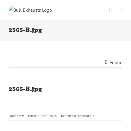
Ga
naar
inhoud
2365-B.jpg
Vorige
2365-B.jpg
voor
Door
bram
|
februari 29th, 2020
|
Reacties uitgeschakeld
2365-
B.jpg