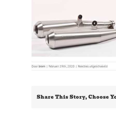
voor
Door
bram
|
februari 29th, 2020
|
Reacties uitgeschakeld
6502-
A.jpg
Share This Story, Choose Y