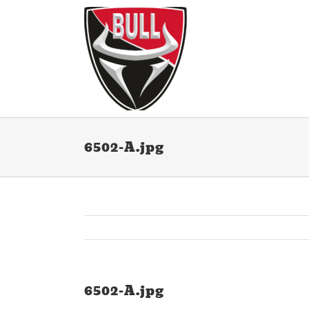
Ga
naar
inhoud
6502-A.jpg
6502-A.jpg